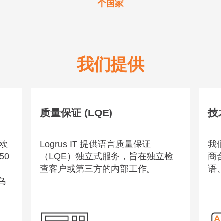
个国家
我们提供
质量保证 (LQE)
技
括欧
Logrus IT 提供语言质量保证
我
50
（LQE）独立式服务，旨在独立检
商
、
查客户或第三方的内部工作。
语
乌