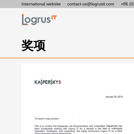
International website
contact-us@logrusit.com
+86 (0
奖项